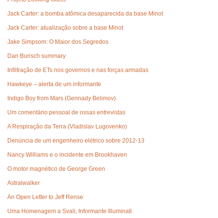
Jack Carter: a bomba atômica desaparecida da base Minot
Jack Carter: atualização sobre a base Minot
Jake Simpsom: O Maior dos Segredos
Dan Burisch summary
Infiltração de ETs nos governos e nas forças armadas
Hawkeye – alerta de um informante
Indigo Boy from Mars (Gennady Belimov)
Um comentário pessoal de ossas entrevistas
A Respiração da Terra (Vladislav Lugovenko)
Denúncia de um engenheiro elétrico sobre 2012-13
Nancy Williams e o incidente em Brookhaven
O motor magnético de George Green
Astralwalker
An Open Letter to Jeff Rense
Uma Homenagem a Svali, Informante Illuminati