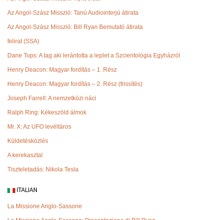
Az Angol-Szász Misszió: Tanú Audiointerjú átirata
Az Angol-Szász Misszió: Bill Ryan Bemutató átirata
felirat (SSA)
Dane Tops: A tag aki lerántotta a leplet a Szcientológia Egyházról
Henry Deacon: Magyar fordítás – 1. Rész
Henry Deacon: Magyar fordítás – 2. Rész (frissítés)
Joseph Farrell: A nemzetközi náci
Ralph Ring: Kékeszöld álmok
Mr. X: Az UFO levéltáros
Küldetésközlés
A kerekasztal
Tiszteletadás: Nikola Tesla
ITALIAN
La Missione Anglo-Sassone