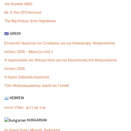
Jim Humble MMS
Mr. X: the UFO Archivist
The Big Picture: Eine Hypothese
GREEK
Επιτροπή Ομιλητών του Συνεδρίου για την Αποκάλυψη, Μπαρτσελόνα,
Ιούλιος 2009 – Μέρος1ο από 2
Η παρουσίαση του Μπομπ Ντην για την Εξωπολιτική στη Μπαρτσελόνα
Ιούλιος 2009
Η Αγγλο-Σαξονική Αποστολή
Τζέιν Μπέργκερμάιστερ: Δαυίδ και Γολιάθ
HEBREW
אריך פון דניקן : תמליל הראיון
HUNGARIAN
Az Angol-Szász Misszió: Nyitóoldal