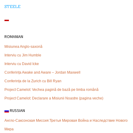
STEELE
ROMANIAN
Misiunea Anglo-saxonă
Interviu cu Jim Humble
Interviu cu David Icke
Conferința Awake and Aware – Jordan Maxwell
Conferința de la Zurich cu Bill Ryan
Project Camelot: Vechea pagină de bază pe limba română
Project Camelot: Declarare a Misiunii Noastre (pagina veche)
RUSSIAN
Англо-Саксонская Миссия:Третья Мировая Война и Наследствие Нового
Мира