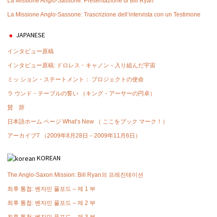
La Missione Anglo-Sassone: Presentazione di Bill Ryan
La Missione Anglo-Sassone: Trascrizione dell’intervista con un Testimone
JAPANESE
インタビュー原稿
インタビュー原稿: ドロレス・キャノン－入り組んだ宇宙
ミッ ション・ステートメント： プロジェクトの使命
ラ ウンド・テーブルの誓い （キング・アーサーの円卓）
賛 辞
日本語ホーム ページ What’s New （ ここをブック マーク！）
アーカイブ7 （2009年8月28日－2009年11月6日）
KOREAN
The Anglo-Saxon Mission: Bill Ryan의 프레진테이션
최후 통첩: 벤자민 풀포드 – 제 1 부
최후 통첩: 벤자민 풀포드 – 제 2 부
최후 통첩: 벤자민 풀포드 – 제 3 부