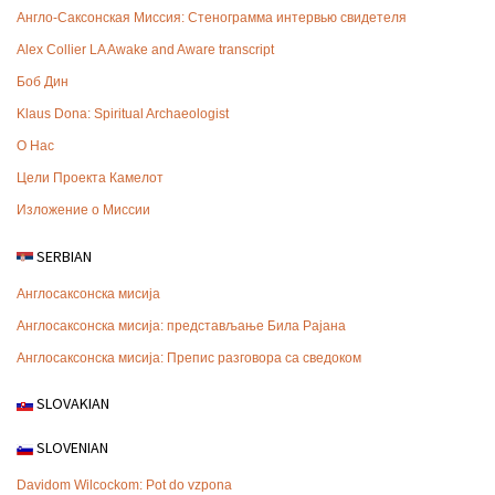
Англо-Саксонская Миссия: Стенограмма интервью свидетеля
Alex Collier LA Awake and Aware transcript
Боб Дин
Klaus Dona: Spiritual Archaeologist
О Нас
Цели Проекта Камелот
Изложение о Миссии
SERBIAN
Англосаксонска мисија
Англосаксонска мисија: представљање Била Рајана
Англосаксонска мисија: Препис разговора са сведоком
SLOVAKIAN
SLOVENIAN
Davidom Wilcockom: Pot do vzpona