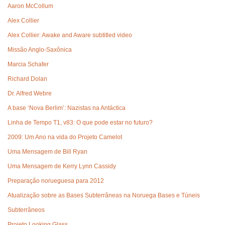
Aaron McCollum
Alex Collier
Alex Collier: Awake and Aware subtitled video
Missão Anglo-Saxônica
Marcia Schafer
Richard Dolan
Dr. Alfred Webre
A base ‘Nova Berlim’: Nazistas na Antáctica
Linha de Tempo T1, v83: O que pode estar no futuro?
2009: Um Ano na vida do Projeto Camelot
Uma Mensagem de Bill Ryan
Uma Mensagem de Kerry Lynn Cassidy
Preparação norueguesa para 2012
Atualização sobre as Bases Subterrâneas na Noruega Bases e Túneis
Subterrâneos
Projeto Looking Glass