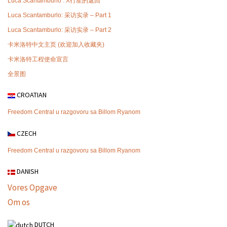
Luca Scantamburlo : X行星的返回
Luca Scantamburlo: 采访实录 – Part 1
Luca Scantamburlo: 采访实录 – Part 2
卡米洛特中文主页 (欢迎加入收藏夹)
卡米洛特工程使命宣言
全景图
CROATIAN
Freedom Central u razgovoru sa Billom Ryanom
CZECH
Freedom Central u razgovoru sa Billom Ryanom
DANISH
Vores Opgave
Om os
DUTCH