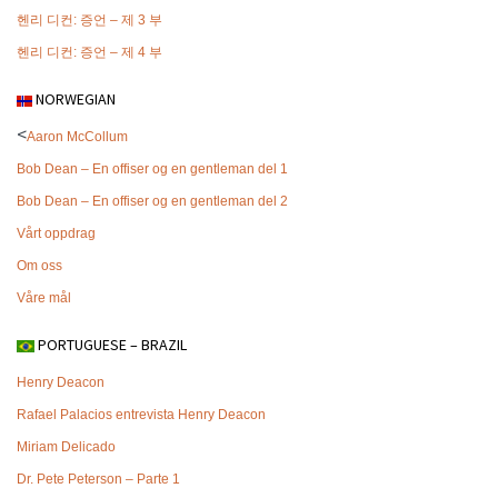
헨리 디컨: 증언 – 제 3 부
헨리 디컨: 증언 – 제 4 부
NORWEGIAN
<
Aaron McCollum
Bob Dean – En offiser og en gentleman del 1
Bob Dean – En offiser og en gentleman del 2
Vårt oppdrag
Om oss
Våre mål
PORTUGUESE – BRAZIL
Henry Deacon
Rafael Palacios entrevista Henry Deacon
Miriam Delicado
Dr. Pete Peterson – Parte 1